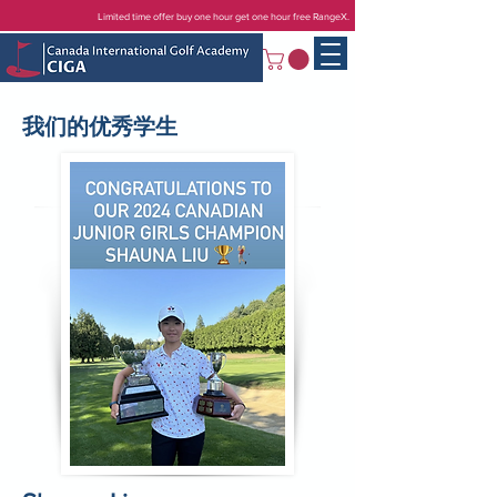
Limited time offer buy one hour get one hour free RangeX.
我们的优秀学生